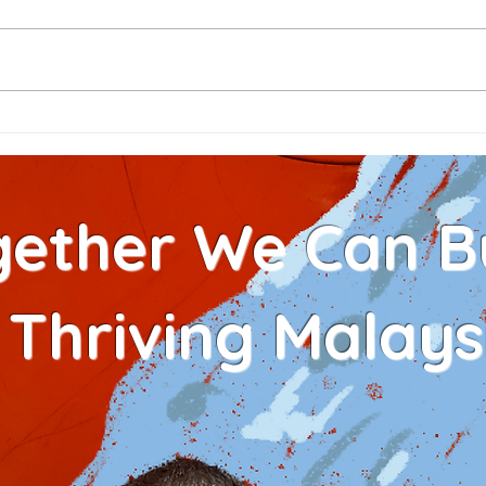
The Symphony of
Heba
Friendship 2.0
Heb
gether We Can Bu
 Thriving Malays