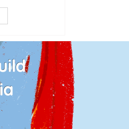
tnya Lelaki,
atnya Generasi
ild
ia