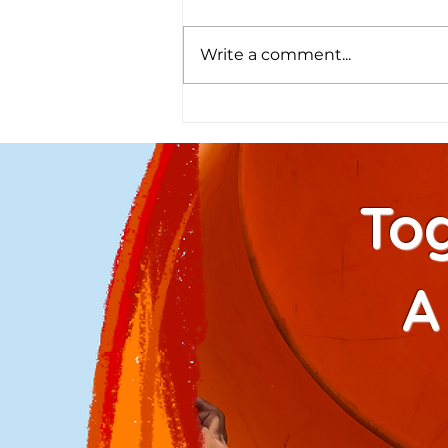
Write a comment...
Projek Afiat: ARBA
Foundation | Hospital
Labuan | PERKIM
To
A