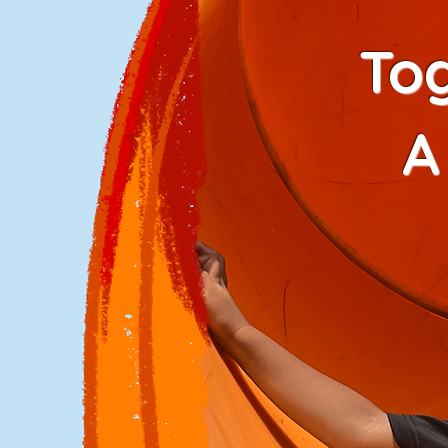
Labuan | PERKIM
To
A