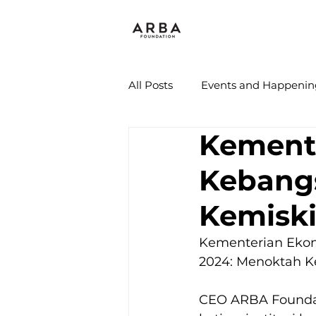
All Posts
Events and Happenin
Kement
Kebang
Kemisk
Kementerian Ekon
2024: Menoktah K
CEO ARBA Foundati