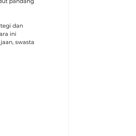
udut pandang 
tegi dan 
ra ini 
jaan, swasta 