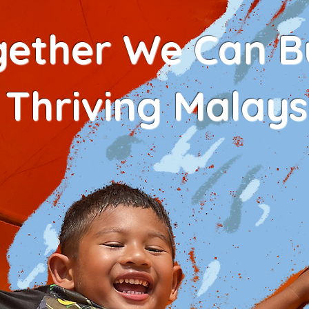
gether We Can Bu
 Thriving Malays