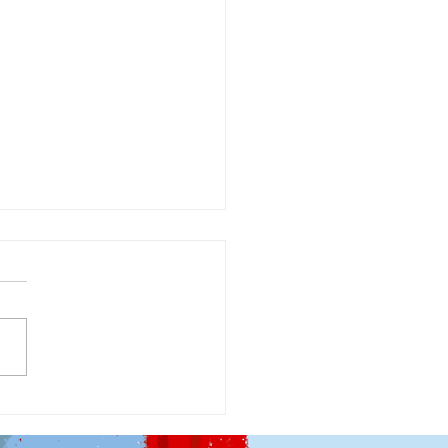
tnya Lelaki,
atnya Generasi