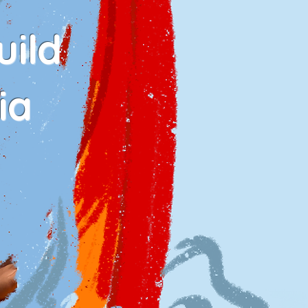
ild
ia