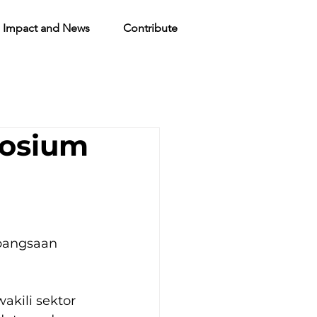
Impact and News
Contribute
posium
bangsaan 
kili sektor 