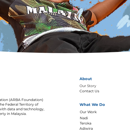
About
Our Story
Contact Us
ation (ARBA Foundation)
the Federal Territory of
What We Do
ith data and technology,
Our Work
rty in Malaysia.
Nadi
Teroka
Adiwira