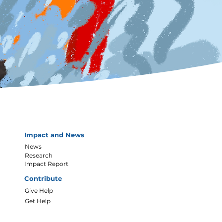
Impact and News
News
Research
Impact Report
Contribute
Give Help
Get Help