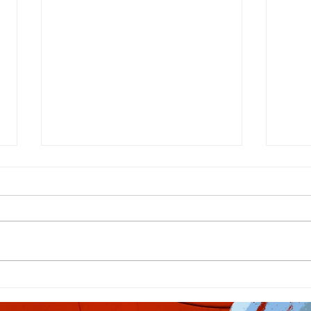
The Symphony of
Heba
Friendship 2.0
Heb