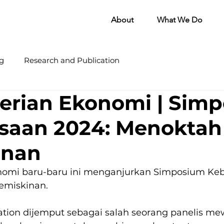
About
What We Do
g
Research and Publication
erian Ekonomi | Sim
saan 2024: Menoktah
inan
omi baru-baru ini menganjurkan Simposium Ke
emiskinan.
on dijemput sebagai salah seorang panelis mewa